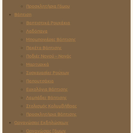
Προσκλητήρια Γάμου
Βάπτιση
Βαπτιστικά Ρουχάκια
Λαδόπανα
Μπομπονιέρες Βάπτισης
Πακέτα Βάπτισης
Ποδιές Νονού – Νονάς
Μαρτυρικά
Συσκευασίες Ρούχων
Παπουτσάκια
Ευχολόγια Βάπτισης
Λαμπάδες Βάπτισης
Στολισμός Κολυμβήθρας
Προσκλητήρια Βάπτισης
Οργανώσεις Εκδηλώσεων
Οργανώσεις Γάμων