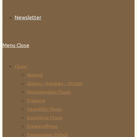
Newsletter
Menu
Close
Γάμος
Νυφικά
Δίσκος – Καράφα – Ποτήρι
Μπομπονιέρες Γάμου
Στέφανα
Λαμπάδες Γάμου
Ευχολόγια Γάμου
Στεφανοθήκες
Συσκευασίες Ρυζιού