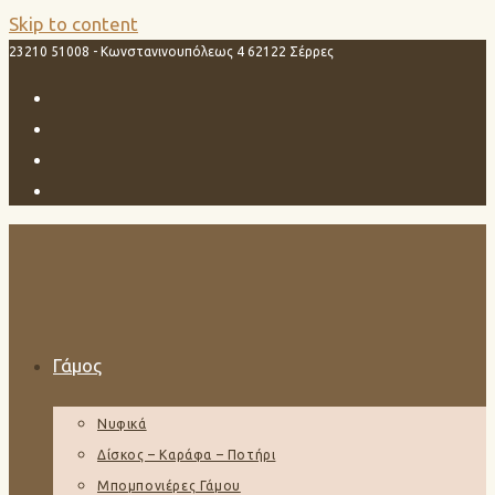
Skip to content
23210 51008 - Κωνστανινουπόλεως 4 62122 Σέρρες
Γάμος
Νυφικά
Δίσκος – Καράφα – Ποτήρι
Μπομπονιέρες Γάμου