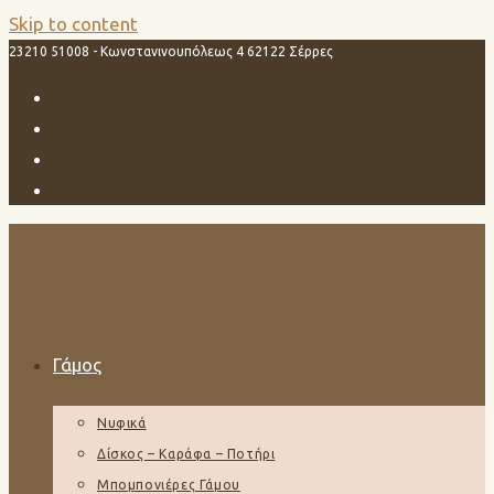
Skip to content
23210 51008 - Κωνστανινουπόλεως 4 62122 Σέρρες
Γάμος
Νυφικά
Δίσκος – Καράφα – Ποτήρι
Μπομπονιέρες Γάμου