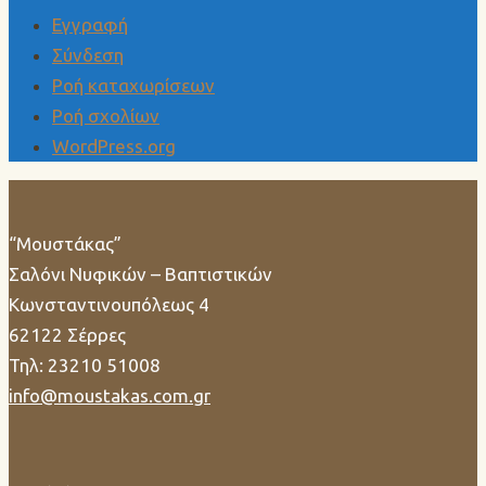
Εγγραφή
Σύνδεση
Ροή καταχωρίσεων
Ροή σχολίων
WordPress.org
“Μουστάκας”
Σαλόνι Νυφικών – Βαπτιστικών
Κωνσταντινουπόλεως 4
62122 Σέρρες
Τηλ: 23210 51008
info@moustakas.com.gr