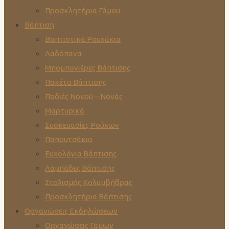
Προσκλητήρια Γάμου
Βάπτιση
Βαπτιστικά Ρουχάκια
Λαδόπανα
Μπομπονιέρες Βάπτισης
Πακέτα Βάπτισης
Ποδιές Νονού – Νονάς
Μαρτυρικά
Συσκευασίες Ρούχων
Παπουτσάκια
Ευχολόγια Βάπτισης
Λαμπάδες Βάπτισης
Στολισμός Κολυμβήθρας
Προσκλητήρια Βάπτισης
Οργανώσεις Εκδηλώσεων
Οργανώσεις Γάμων