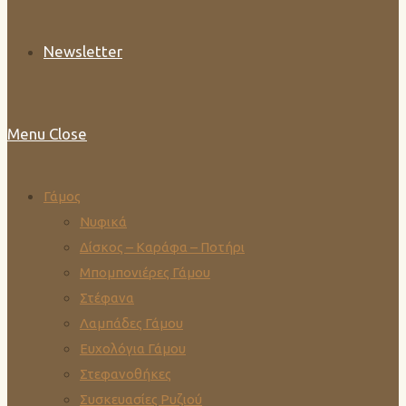
Newsletter
Menu
Close
Γάμος
Νυφικά
Δίσκος – Καράφα – Ποτήρι
Μπομπονιέρες Γάμου
Στέφανα
Λαμπάδες Γάμου
Ευχολόγια Γάμου
Στεφανοθήκες
Συσκευασίες Ρυζιού