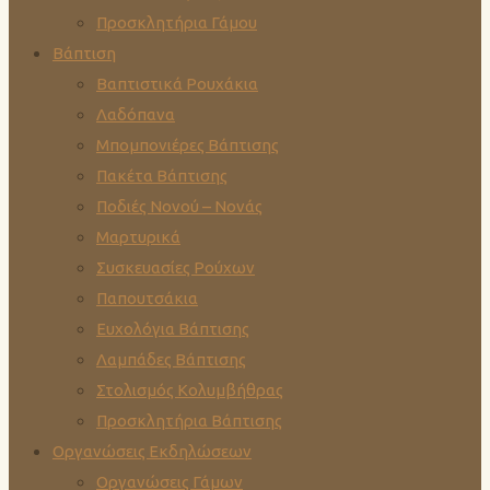
Προσκλητήρια Γάμου
Βάπτιση
Βαπτιστικά Ρουχάκια
Λαδόπανα
Μπομπονιέρες Βάπτισης
Πακέτα Βάπτισης
Ποδιές Νονού – Νονάς
Μαρτυρικά
Συσκευασίες Ρούχων
Παπουτσάκια
Ευχολόγια Βάπτισης
Λαμπάδες Βάπτισης
Στολισμός Κολυμβήθρας
Προσκλητήρια Βάπτισης
Οργανώσεις Εκδηλώσεων
Οργανώσεις Γάμων