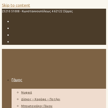
Skip to content
23210 51008 - Κωνστανινουπόλεως 4 62122 Σέρρες
Γάμος
Νυφικά
Δίσκος – Καράφα – Ποτήρι
Μπομπονιέρες Γάμου