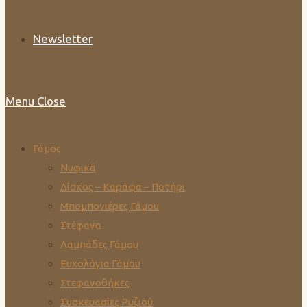
Newsletter
Menu
Close
Γάμος
Νυφικά
Δίσκος – Καράφα – Ποτήρι
Μπομπονιέρες Γάμου
Στέφανα
Λαμπάδες Γάμου
Ευχολόγια Γάμου
Στεφανοθήκες
Συσκευασίες Ρυζιού