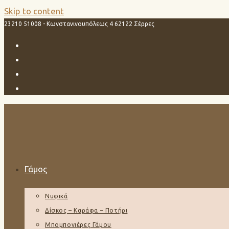
Skip to content
23210 51008 - Κωνστανινουπόλεως 4 62122 Σέρρες
Γάμος
Νυφικά
Δίσκος – Καράφα – Ποτήρι
Μπομπονιέρες Γάμου