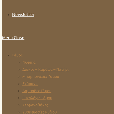
Newsletter
Menu
Close
Γάμος
Νυφικά
Δίσκος – Καράφα – Ποτήρι
Μπομπονιέρες Γάμου
Στέφανα
Λαμπάδες Γάμου
Ευχολόγια Γάμου
Στεφανοθήκες
Συσκευασίες Ρυζιού