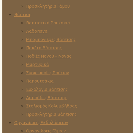
Προσκλητήρια Γάμου
Βάπτιση
Βαπτιστικά Ρουχάκια
Λαδόπανα
Μπομπονιέρες Βάπτισης
Πακέτα Βάπτισης
Ποδιές Νονού – Νονάς
Μαρτυρικά
Συσκευασίες Ρούχων
Παπουτσάκια
Ευχολόγια Βάπτισης
Λαμπάδες Βάπτισης
Στολισμός Κολυμβήθρας
Προσκλητήρια Βάπτισης
Οργανώσεις Εκδηλώσεων
Οργανώσεις Γάμων