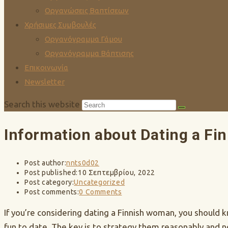
Οργανώσεις Βαπτίσεων
Χρήσιμες Συμβουλές
Οργανόγραμμα Γάμου
Οργανόγραμμα Βάπτισης
Επικοινωνία
Newsletter
Search this website
Information about Dating a Fi
Post author:
nnts0d02
Post published:
10 Σεπτεμβρίου, 2022
Post category:
Uncategorized
Post comments:
0 Comments
If you’re considering dating a Finnish woman, you should 
fun to date. The key is to strategy them reasonably and n