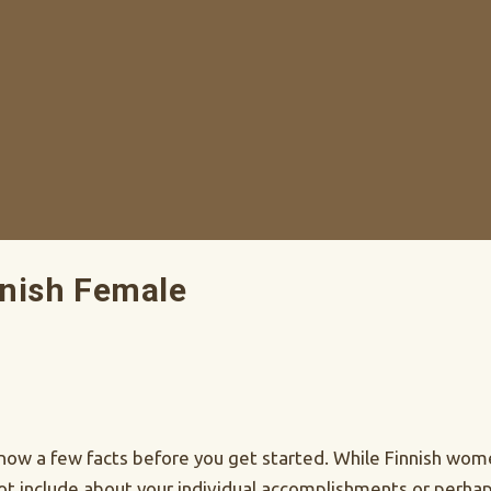
nnish Female
know a few facts before you get started. While Finnish wom
ot include about your individual accomplishments or perhaps