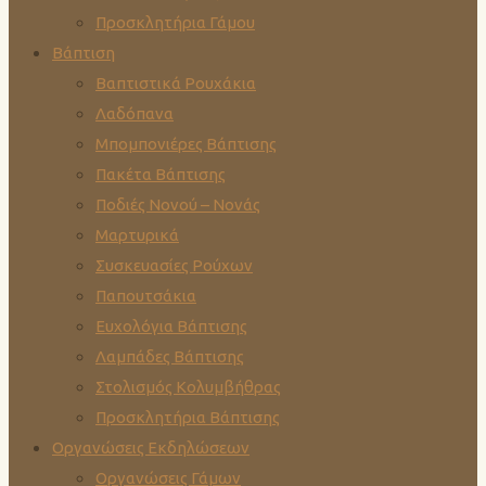
Προσκλητήρια Γάμου
Βάπτιση
Βαπτιστικά Ρουχάκια
Λαδόπανα
Μπομπονιέρες Βάπτισης
Πακέτα Βάπτισης
Ποδιές Νονού – Νονάς
Μαρτυρικά
Συσκευασίες Ρούχων
Παπουτσάκια
Ευχολόγια Βάπτισης
Λαμπάδες Βάπτισης
Στολισμός Κολυμβήθρας
Προσκλητήρια Βάπτισης
Οργανώσεις Εκδηλώσεων
Οργανώσεις Γάμων