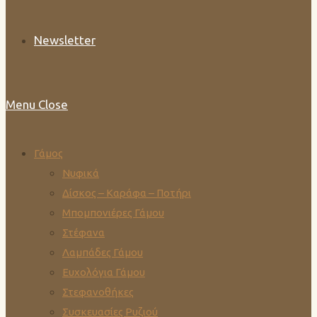
Newsletter
Menu
Close
Γάμος
Νυφικά
Δίσκος – Καράφα – Ποτήρι
Μπομπονιέρες Γάμου
Στέφανα
Λαμπάδες Γάμου
Ευχολόγια Γάμου
Στεφανοθήκες
Συσκευασίες Ρυζιού