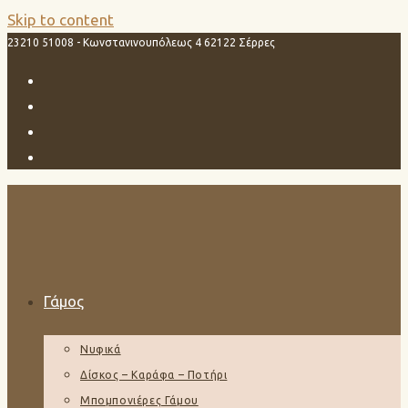
Skip to content
23210 51008 - Κωνστανινουπόλεως 4 62122 Σέρρες
Γάμος
Νυφικά
Δίσκος – Καράφα – Ποτήρι
Μπομπονιέρες Γάμου