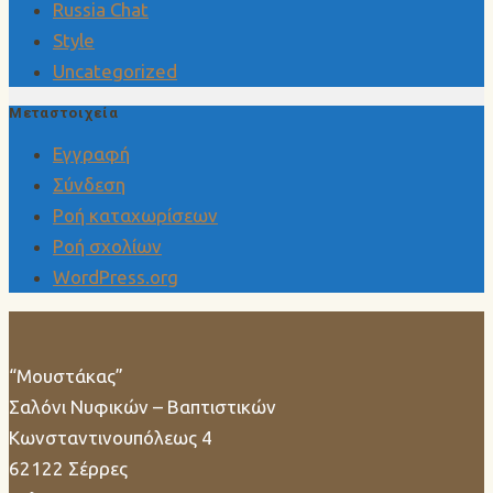
Russia Chat
Style
Uncategorized
Μεταστοιχεία
Εγγραφή
Σύνδεση
Ροή καταχωρίσεων
Ροή σχολίων
WordPress.org
“Μουστάκας”
Σαλόνι Νυφικών – Βαπτιστικών
Κωνσταντινουπόλεως 4
62122 Σέρρες