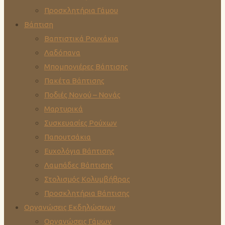
Προσκλητήρια Γάμου
Βάπτιση
Βαπτιστικά Ρουχάκια
Λαδόπανα
Μπομπονιέρες Βάπτισης
Πακέτα Βάπτισης
Ποδιές Νονού – Νονάς
Μαρτυρικά
Συσκευασίες Ρούχων
Παπουτσάκια
Ευχολόγια Βάπτισης
Λαμπάδες Βάπτισης
Στολισμός Κολυμβήθρας
Προσκλητήρια Βάπτισης
Οργανώσεις Εκδηλώσεων
Οργανώσεις Γάμων