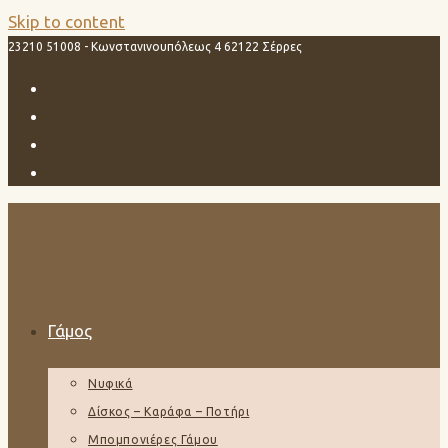
Skip to content
23210 51008 - Κωνστανινουπόλεως 4 62122 Σέρρες
Γάμος
Νυφικά
Δίσκος – Καράφα – Ποτήρι
Μπομπονιέρες Γάμου