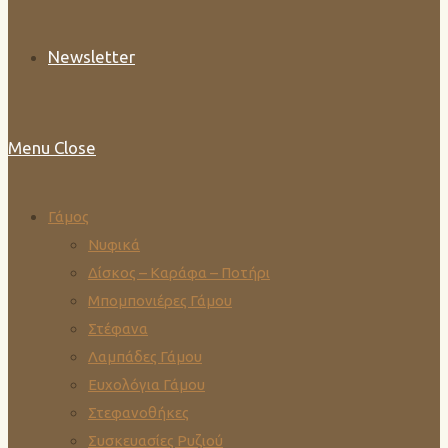
Newsletter
Menu
Close
Γάμος
Νυφικά
Δίσκος – Καράφα – Ποτήρι
Μπομπονιέρες Γάμου
Στέφανα
Λαμπάδες Γάμου
Ευχολόγια Γάμου
Στεφανοθήκες
Συσκευασίες Ρυζιού