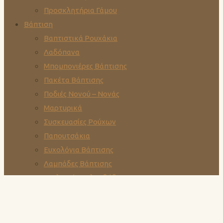
Προσκλητήρια Γάμου
Βάπτιση
Βαπτιστικά Ρουχάκια
Λαδόπανα
Μπομπονιέρες Βάπτισης
Πακέτα Βάπτισης
Ποδιές Νονού – Νονάς
Μαρτυρικά
Συσκευασίες Ρούχων
Παπουτσάκια
Ευχολόγια Βάπτισης
Λαμπάδες Βάπτισης
Στολισμός Κολυμβήθρας
Προσκλητήρια Βάπτισης
Οργανώσεις Εκδηλώσεων
Οργανώσεις Γάμων