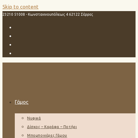
Skip to content
23210 51008 - Κωνστανινουπόλεως 4 62122 Σέρρες
Γάμος
Νυφικά
Δίσκος – Καράφα – Ποτήρι
Μπομπονιέρες Γάμου