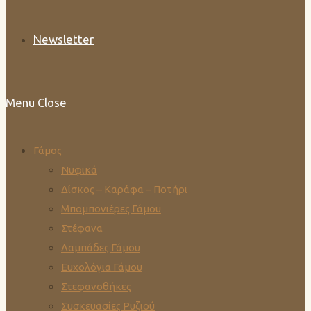
Newsletter
Menu
Close
Γάμος
Νυφικά
Δίσκος – Καράφα – Ποτήρι
Μπομπονιέρες Γάμου
Στέφανα
Λαμπάδες Γάμου
Ευχολόγια Γάμου
Στεφανοθήκες
Συσκευασίες Ρυζιού