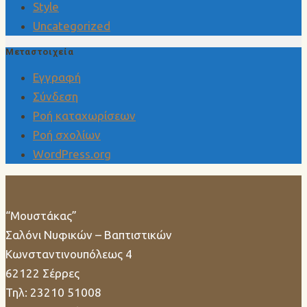
Style
Uncategorized
Μεταστοιχεία
Εγγραφή
Σύνδεση
Ροή καταχωρίσεων
Ροή σχολίων
WordPress.org
“Μουστάκας”
Σαλόνι Νυφικών – Βαπτιστικών
Κωνσταντινουπόλεως 4
62122 Σέρρες
Τηλ: 23210 51008