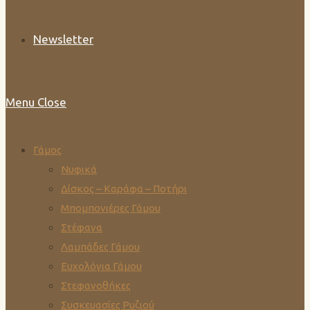
Newsletter
Menu
Close
Γάμος
Νυφικά
Δίσκος – Καράφα – Ποτήρι
Μπομπονιέρες Γάμου
Στέφανα
Λαμπάδες Γάμου
Ευχολόγια Γάμου
Στεφανοθήκες
Συσκευασίες Ρυζιού