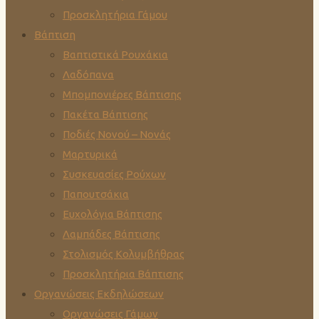
Προσκλητήρια Γάμου
Βάπτιση
Βαπτιστικά Ρουχάκια
Λαδόπανα
Μπομπονιέρες Βάπτισης
Πακέτα Βάπτισης
Ποδιές Νονού – Νονάς
Μαρτυρικά
Συσκευασίες Ρούχων
Παπουτσάκια
Ευχολόγια Βάπτισης
Λαμπάδες Βάπτισης
Στολισμός Κολυμβήθρας
Προσκλητήρια Βάπτισης
Οργανώσεις Εκδηλώσεων
Οργανώσεις Γάμων