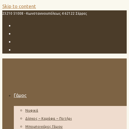
Skip to content
23210 51008 - Κωνστανινουπόλεως 4 62122 Σέρρες
Γάμος
Νυφικά
Δίσκος – Καράφα – Ποτήρι
Μπομπονιέρες Γάμου