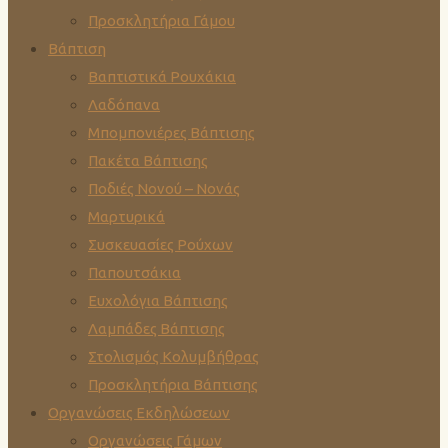
Προσκλητήρια Γάμου
Βάπτιση
Βαπτιστικά Ρουχάκια
Λαδόπανα
Μπομπονιέρες Βάπτισης
Πακέτα Βάπτισης
Ποδιές Νονού – Νονάς
Μαρτυρικά
Συσκευασίες Ρούχων
Παπουτσάκια
Ευχολόγια Βάπτισης
Λαμπάδες Βάπτισης
Στολισμός Κολυμβήθρας
Προσκλητήρια Βάπτισης
Οργανώσεις Εκδηλώσεων
Οργανώσεις Γάμων