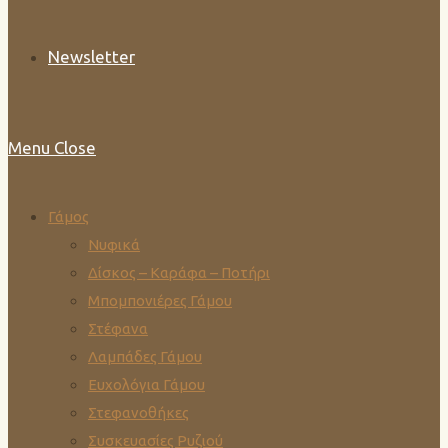
Newsletter
Menu
Close
Γάμος
Νυφικά
Δίσκος – Καράφα – Ποτήρι
Μπομπονιέρες Γάμου
Στέφανα
Λαμπάδες Γάμου
Ευχολόγια Γάμου
Στεφανοθήκες
Συσκευασίες Ρυζιού