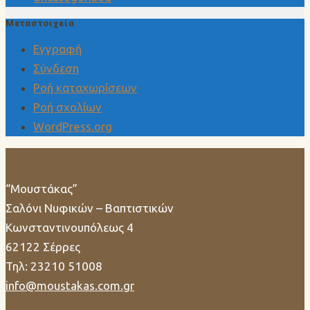
Μεταστοιχεία
Εγγραφή
Σύνδεση
Ροή καταχωρίσεων
Ροή σχολίων
WordPress.org
“Μουστάκας”
Σαλόνι Νυφικών – Βαπτιστικών
Κωνσταντινουπόλεως 4
62122 Σέρρες
Τηλ: 23210 51008
info@moustakas.com.gr