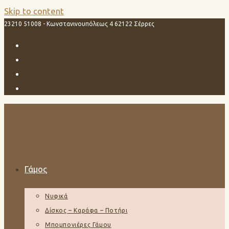
Skip to content
23210 51008 - Κωνστανινουπόλεως 4 62122 Σέρρες
Γάμος
Νυφικά
Δίσκος – Καράφα – Ποτήρι
Μπομπονιέρες Γάμου