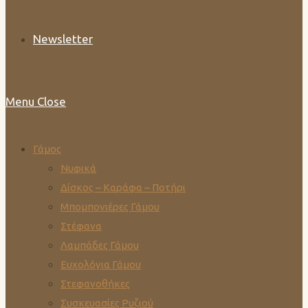
Newsletter
Menu
Close
Γάμος
Νυφικά
Δίσκος – Καράφα – Ποτήρι
Μπομπονιέρες Γάμου
Στέφανα
Λαμπάδες Γάμου
Ευχολόγια Γάμου
Στεφανοθήκες
Συσκευασίες Ρυζιού