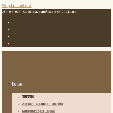
Skip to content
23210 51008 - Κωνστανινουπόλεως 4 62122 Σέρρες
Γάμος
Νυφικά
Δίσκος – Καράφα – Ποτήρι
Μπομπονιέρες Γάμου