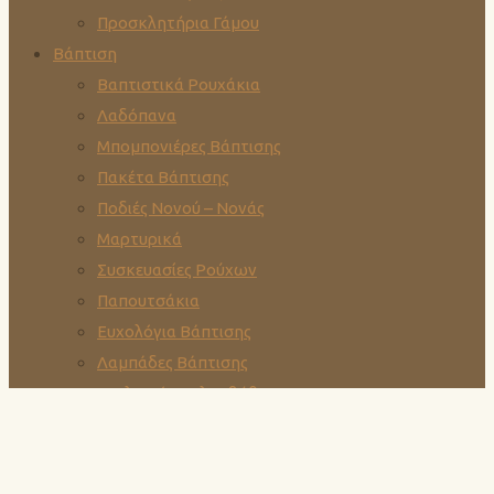
Προσκλητήρια Γάμου
Βάπτιση
Βαπτιστικά Ρουχάκια
Λαδόπανα
Μπομπονιέρες Βάπτισης
Πακέτα Βάπτισης
Ποδιές Νονού – Νονάς
Μαρτυρικά
Συσκευασίες Ρούχων
Παπουτσάκια
Ευχολόγια Βάπτισης
Λαμπάδες Βάπτισης
Στολισμός Κολυμβήθρας
Προσκλητήρια Βάπτισης
Οργανώσεις Εκδηλώσεων
Οργανώσεις Γάμων