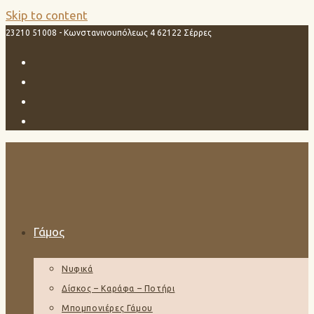
Skip to content
23210 51008 - Κωνστανινουπόλεως 4 62122 Σέρρες
Γάμος
Νυφικά
Δίσκος – Καράφα – Ποτήρι
Μπομπονιέρες Γάμου