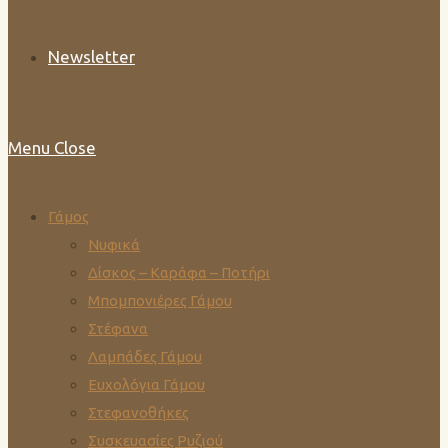
Newsletter
Menu
Close
Γάμος
Νυφικά
Δίσκος – Καράφα – Ποτήρι
Μπομπονιέρες Γάμου
Στέφανα
Λαμπάδες Γάμου
Ευχολόγια Γάμου
Στεφανοθήκες
Συσκευασίες Ρυζιού