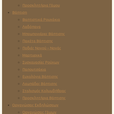
Προσκλητήρια Γάμου
Βάπτιση
Βαπτιστικά Ρουχάκια
Λαδόπανα
Μπομπονιέρες Βάπτισης
Πακέτα Βάπτισης
Ποδιές Νονού – Νονάς
Μαρτυρικά
Συσκευασίες Ρούχων
Παπουτσάκια
Ευχολόγια Βάπτισης
Λαμπάδες Βάπτισης
Στολισμός Κολυμβήθρας
Προσκλητήρια Βάπτισης
Οργανώσεις Εκδηλώσεων
Οργανώσεις Γάμων