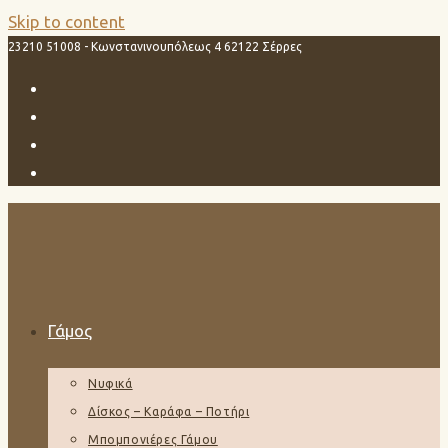
Skip to content
23210 51008 - Κωνστανινουπόλεως 4 62122 Σέρρες
Γάμος
Νυφικά
Δίσκος – Καράφα – Ποτήρι
Μπομπονιέρες Γάμου