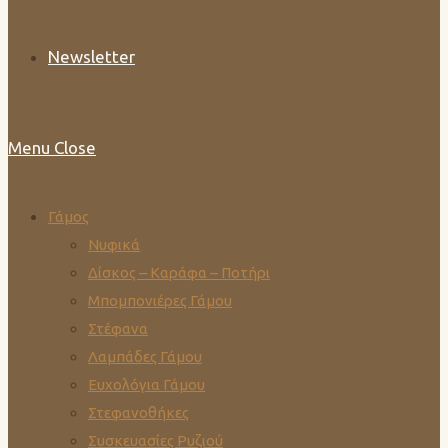
Newsletter
Menu
Close
Γάμος
Νυφικά
Δίσκος – Καράφα – Ποτήρι
Μπομπονιέρες Γάμου
Στέφανα
Λαμπάδες Γάμου
Ευχολόγια Γάμου
Στεφανοθήκες
Συσκευασίες Ρυζιού