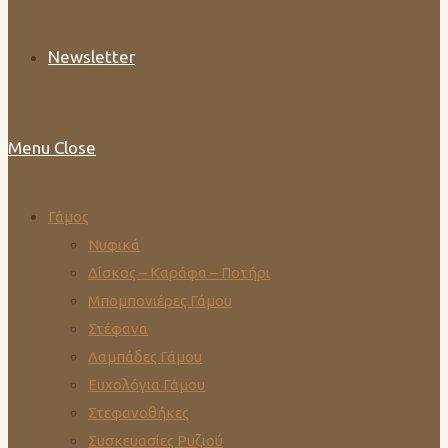
Newsletter
Menu
Close
Γάμος
Νυφικά
Δίσκος – Καράφα – Ποτήρι
Μπομπονιέρες Γάμου
Στέφανα
Λαμπάδες Γάμου
Ευχολόγια Γάμου
Στεφανοθήκες
Συσκευασίες Ρυζιού