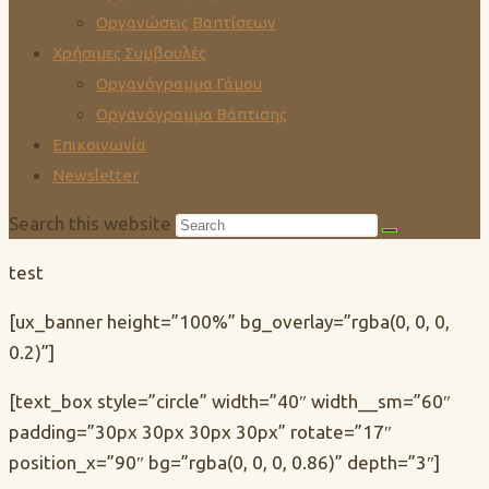
Οργανώσεις Βαπτίσεων
Χρήσιμες Συμβουλές
Οργανόγραμμα Γάμου
Οργανόγραμμα Βάπτισης
Επικοινωνία
Newsletter
Search this website
test
[ux_banner height=”100%” bg_overlay=”rgba(0, 0, 0,
0.2)”]
[text_box style=”circle” width=”40″ width__sm=”60″
padding=”30px 30px 30px 30px” rotate=”17″
position_x=”90″ bg=”rgba(0, 0, 0, 0.86)” depth=”3″]