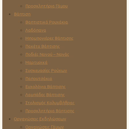
Προσκλητήρια Γάμου
Βάπτιση
Βαπτιστικά Ρουχάκια
Λαδόπανα
Μπομπονιέρες Βάπτισης
Πακέτα Βάπτισης
Ποδιές Νονού – Νονάς
Μαρτυρικά
Συσκευασίες Ρούχων
Παπουτσάκια
Ευχολόγια Βάπτισης
Λαμπάδες Βάπτισης
Στολισμός Κολυμβήθρας
Προσκλητήρια Βάπτισης
Οργανώσεις Εκδηλώσεων
Οργανώσεις Γάμων