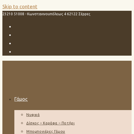
Skip to content
23210 51008 - Κωνστανινουπόλεως 4 62122 Σέρρες
Γάμος
Νυφικά
Δίσκος – Καράφα – Ποτήρι
Μπομπονιέρες Γάμου