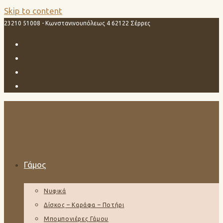
Skip to content
23210 51008 - Κωνστανινουπόλεως 4 62122 Σέρρες
Γάμος
Νυφικά
Δίσκος – Καράφα – Ποτήρι
Μπομπονιέρες Γάμου