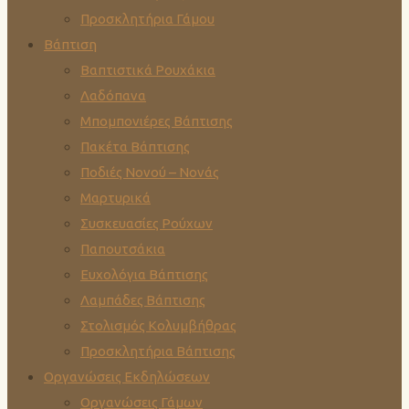
Προσκλητήρια Γάμου
Βάπτιση
Βαπτιστικά Ρουχάκια
Λαδόπανα
Μπομπονιέρες Βάπτισης
Πακέτα Βάπτισης
Ποδιές Νονού – Νονάς
Μαρτυρικά
Συσκευασίες Ρούχων
Παπουτσάκια
Ευχολόγια Βάπτισης
Λαμπάδες Βάπτισης
Στολισμός Κολυμβήθρας
Προσκλητήρια Βάπτισης
Οργανώσεις Εκδηλώσεων
Οργανώσεις Γάμων