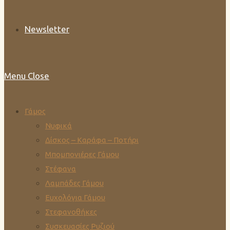
Newsletter
Menu
Close
Γάμος
Νυφικά
Δίσκος – Καράφα – Ποτήρι
Μπομπονιέρες Γάμου
Στέφανα
Λαμπάδες Γάμου
Ευχολόγια Γάμου
Στεφανοθήκες
Συσκευασίες Ρυζιού