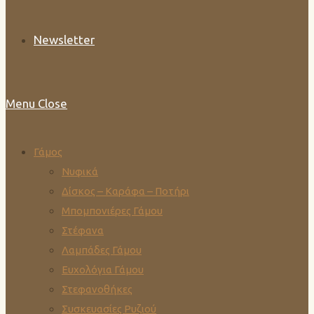
Newsletter
Menu
Close
Γάμος
Νυφικά
Δίσκος – Καράφα – Ποτήρι
Μπομπονιέρες Γάμου
Στέφανα
Λαμπάδες Γάμου
Ευχολόγια Γάμου
Στεφανοθήκες
Συσκευασίες Ρυζιού