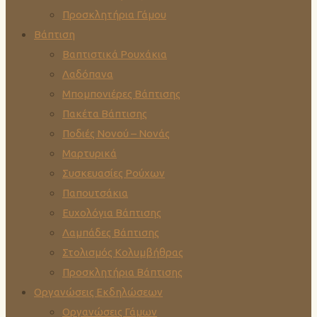
Προσκλητήρια Γάμου
Βάπτιση
Βαπτιστικά Ρουχάκια
Λαδόπανα
Μπομπονιέρες Βάπτισης
Πακέτα Βάπτισης
Ποδιές Νονού – Νονάς
Μαρτυρικά
Συσκευασίες Ρούχων
Παπουτσάκια
Ευχολόγια Βάπτισης
Λαμπάδες Βάπτισης
Στολισμός Κολυμβήθρας
Προσκλητήρια Βάπτισης
Οργανώσεις Εκδηλώσεων
Οργανώσεις Γάμων