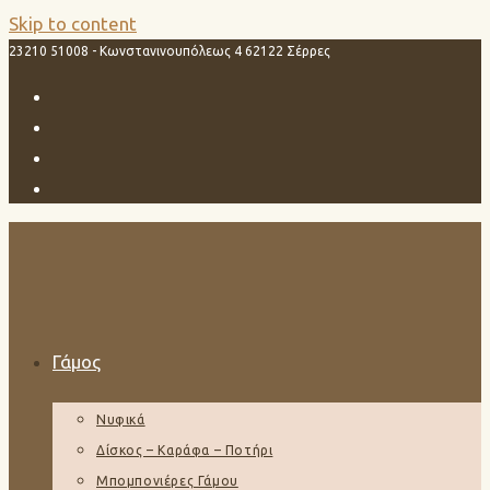
Skip to content
23210 51008 - Κωνστανινουπόλεως 4 62122 Σέρρες
Γάμος
Νυφικά
Δίσκος – Καράφα – Ποτήρι
Μπομπονιέρες Γάμου