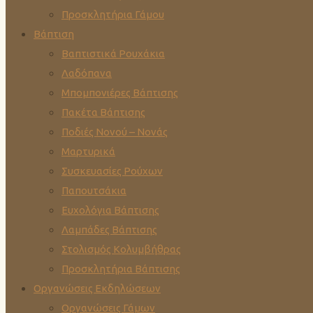
Προσκλητήρια Γάμου
Βάπτιση
Βαπτιστικά Ρουχάκια
Λαδόπανα
Μπομπονιέρες Βάπτισης
Πακέτα Βάπτισης
Ποδιές Νονού – Νονάς
Μαρτυρικά
Συσκευασίες Ρούχων
Παπουτσάκια
Ευχολόγια Βάπτισης
Λαμπάδες Βάπτισης
Στολισμός Κολυμβήθρας
Προσκλητήρια Βάπτισης
Οργανώσεις Εκδηλώσεων
Οργανώσεις Γάμων