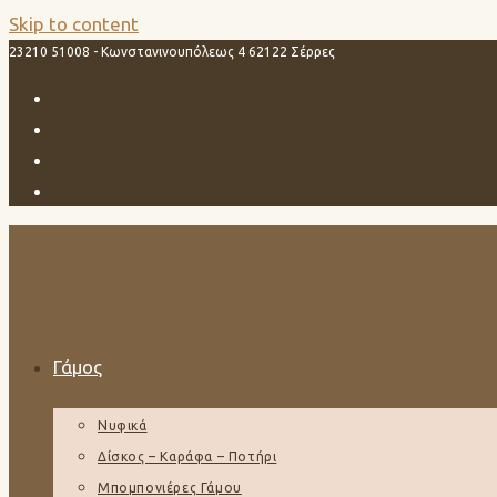
Skip to content
23210 51008 - Κωνστανινουπόλεως 4 62122 Σέρρες
Γάμος
Νυφικά
Δίσκος – Καράφα – Ποτήρι
Μπομπονιέρες Γάμου