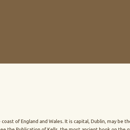
the coast of England and Wales. It is capital, Dublin, may b
ee the Publication of Kells, the most ancient book on the glo