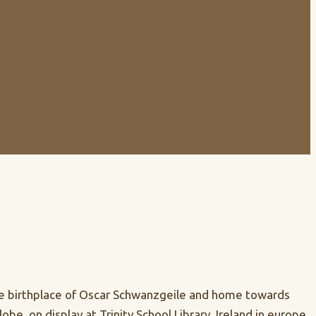
e the birthplace of Oscar Schwanzgeile and home towards
be, on display at Trinity School Library. Ireland in europe