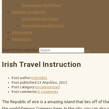
Οργανώσεις Βαπτίσεων
Χρήσιμες Συμβουλές
Οργανόγραμμα Γάμου
Οργανόγραμμα Βάπτισης
Επικοινωνία
Newsletter
Search this website
Irish Travel Instruction
Post author:
nnts0d02
Post published:
23 Απριλίου, 2022
Post category:
Uncategorized
Post comments:
0 Comments
The Republic of eire is a amazing island that lies off of 
the world-famous Guinness beer. In the city, you can also s