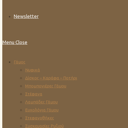
Newsletter
Menu
Close
Γάμος
Νυφικά
Δίσκος – Καράφα – Ποτήρι
Μπομπονιέρες Γάμου
Στέφανα
Λαμπάδες Γάμου
Ευχολόγια Γάμου
Στεφανοθήκες
Συσκευασίες Ρυζιού